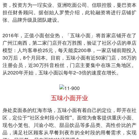
资，投资方为一珵实业、亚洲吃面公司、信联控股，曼巴资本
担任财务顾问。据创始人
罗赞
介绍，此轮融资将进行店铺扩
张、品牌升级及团队建设。
2016年，正值小面创业热，「五味小面」将首家店铺开在了
广州江南西，第二家门店开在万胜围，验证了社区小店的单店
模型：人均客单价25元，每天能卖200单，一家店铺前期投入
30万后，8个月回本。目前，五味小面有近50家门店，35万的
注册会员，近30万抖音粉丝，门店主要集中在珠三角地区。
从2020年开始，五味小面以每年2~3倍的速度在增长。
五味小面开业
身处卖面条的红海市场，五味小面有着自己的定位，即开在社
区，定位于“社区全时段小面馆”。
面馆为食客提供重庆小面、
现包小笼包、川渝小吃、甜品饮品等多品类、高性价比的产
品，满足社区顾客从早餐到夜市的全时段的用餐需求，实现