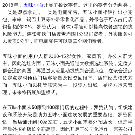
2018年，
五味小面
开展了餐饮零售。这里的零售分为两类，
一类是即点拿走，一类是电商零售。五味小面相继推出小笼
包、串串、锅巴土豆等外带零售化产品，外带包子可以占门店
销售额的20%。
罗赞
认为，餐饮+零售可以提高快餐连锁的抗
风险能力。连锁餐饮门店覆盖周围1公里消费者，外卖服务可
以覆盖3公里，而电商零售可以覆盖全网消费者。
五味小面的用户人群以20-45岁女性、家庭客、办公人群为
主。因此选址方面，五味小面先通过大数据选址系统，定位人
群合适的商圈，再通过人流量动线找到合适点位，在该合适点
位定点定时预估门店客流量及投资回报率。店铺经营模式方
面，五味小面以托管联营为主，投资方出钱，品牌方运营管
理，未来将拓展加盟模式。
在五味小面从50家到100家门店的过程中，罗赞认为，组织建
设和系统升级是助力五味小面这次发展的重要基础。
罗赞回
忆，当店铺开到10家左右，五味小面需要外招店长，但是半
年后外招的店长全部离职。因此开启了公司化运作，完善公司