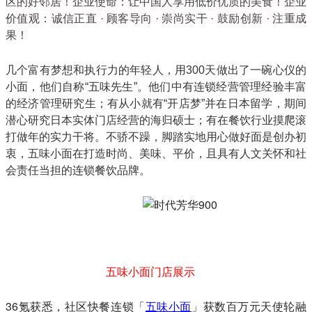
区的好邻居！
企业使命：让中国人享用低价优质的美食！
企业
价值观：诚信正直 · 顾客导向 · 崇尚实干 · 鼓励创新 · 注重成
果！
几个富有梦想和执行力的年轻人，用300天做出了一碗心仪的
小面，他们自称“五味先生”。他们中有连锁经营管理经验丰富
的经济管理研究生；有从小就有“开店梦”并在日本留学，期间
潜心研究日本实体门店经营的海归硕士；有在餐饮行业摸爬滚
打做年的实力干将。不骄不躁，脚踏实地用心做好面是创办初
衷，五味小面在打造时尚、美味、平价，且具有人文关怀和社
会责任当担的连锁餐饮品牌。
五味小面门店展示
36氪获悉，社区快餐连锁「
五味小面
」获数百万元天使轮融