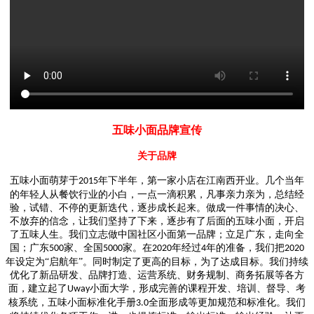
五味小面品牌宣传
关于品牌
五味小面萌芽于
年下半年，第一家小店在江南西开业。几个当年
2015
的年轻人从餐饮行业的小白，一点一滴积累，凡事亲力亲为，总结经
验，试错、不停的更新迭代，逐步成长起来。做成一件事情的决心、
不放弃的信念，让我们坚持了下来，逐步有了后面的五味小面，开启
了五味人生。我们立志做中国社区小面第一品牌；立足广东，走向全
国；广东
家、全国
家。在
年经过
年的准备，我们把
500
5000
2020
4
2020
年设定为“启航年”。同时制定了更高的目标，为了达成目标。我们持续
优化了新品研发、品牌打造、运营系统、财务规制、商务拓展等各方
面，建立起了
小面大学，形成完善的课程开发、培训、督导、考
Uway
核系统，五味小面标准化手册
全面形成等更加规范和标准化。我们
3.0