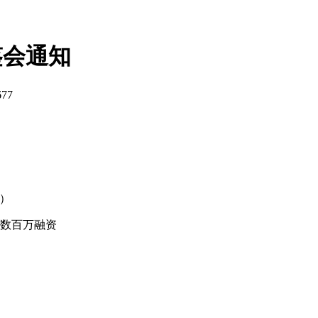
鉴会通知
77
品）
，数百万融资